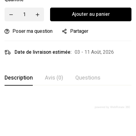
Ajouter au panier
Poser ma question
Partager
Date de livraison estimée:
03 - 11 Août, 2026
Description
Avis (0)
Questions
Avis clients
Questions clients
powered by WebRotate 360
Poser ma question
Ajouter mon avis
0
question sur ce produit
Basé sur 0 avis