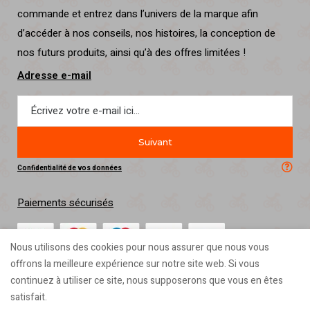
commande et entrez dans l’univers de la marque afin
d’accéder à nos conseils, nos histoires, la conception de
nos futurs produits, ainsi qu’à des offres limitées !
Adresse e-mail
Suivant
Confidentialité de vos données
Paiements sécurisés
Nous utilisons des cookies pour nous assurer que nous vous
offrons la meilleure expérience sur notre site web. Si vous
♥ Ovooro s’engage à améliorer les sorties et les déplacements des
continuez à utiliser ce site, nous supposerons que vous en êtes
petits et des grands riders en concevant des produits funs, originaux,
satisfait.
utiles et éco-responsables 🌿 🇫🇷