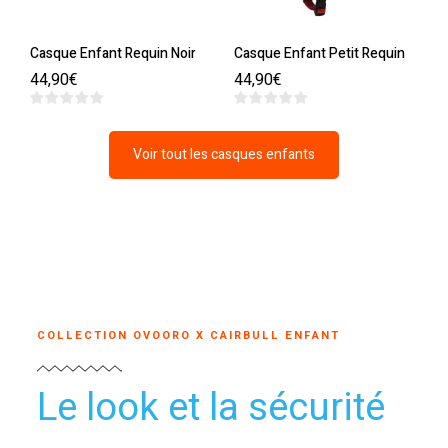
Casque Enfant Requin Noir
Casque Enfant Petit Requin
C
44,90
€
44,90
€
4
Voir tout les casques enfants
COLLECTION OVOORO X CAIRBULL ENFANT
Le look et la sécurité