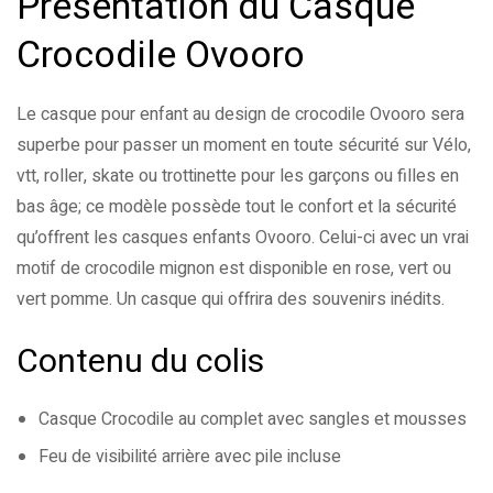
Présentation du Casque
Pour qui
Fille
,
Garçon
Crocodile Ovooro
Poser ma question
Ajouter mon avis
0
question sur ce produit
Basé sur 0 avis
Le casque pour enfant au design de crocodile Ovooro sera
Il n'y a pas encore d'avis, donnez le vôtre en premier !
Aucune question actuellement. Devenez le premier à poser
superbe pour passer un moment en toute sécurité sur Vélo,
votre question !
vtt, roller, skate ou trottinette pour les garçons ou filles en
bas âge; ce modèle possède tout le confort et la sécurité
qu’offrent les casques enfants Ovooro. Celui-ci avec un vrai
motif de crocodile mignon est disponible en rose, vert ou
vert pomme. Un casque qui offrira des souvenirs inédits.
Contenu du colis
Casque Crocodile au complet avec sangles et mousses
Feu de visibilité arrière avec pile incluse