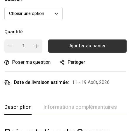
Quantité
Ajouter au panier
Poser ma question
Partager
Date de livraison estimée:
11 - 19 Août, 2026
Description
Informations complémentaires
A
Avis clients
Questions clients
Couleur
Rose
,
Vert clair
,
Vert foncé