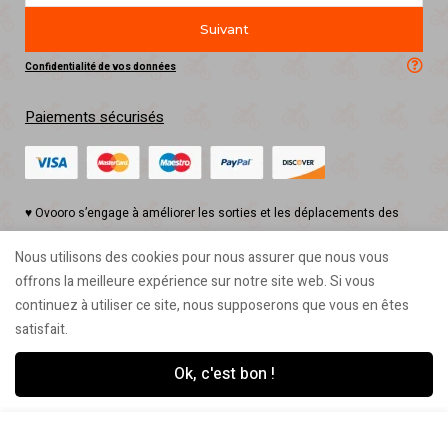
Suivant
Confidentialité de vos données
Paiements sécurisés
♥ Ovooro s’engage à améliorer les sorties et les déplacements des
petits et des grands riders en concevant des produits funs, originaux,
Nous utilisons des cookies pour nous assurer que nous vous
utiles et éco-responsables 🌿 🇫🇷
offrons la meilleure expérience sur notre site web. Si vous
2025 © Ovooro, tous droits réservés
continuez à utiliser ce site, nous supposerons que vous en êtes
satisfait.
Ok, c'est bon !