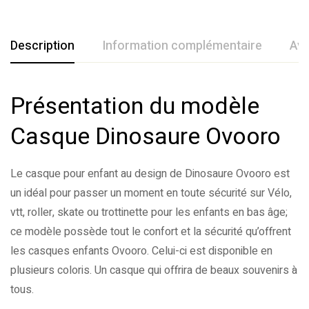
Description
Information complémentaire
Avi
Présentation du modèle
Rating & Review
Question & Answer
Couleur
Bleu
,
Noir
,
Rouge
,
Vert clair
Taille
S
Casque Dinosaure Ovooro
Ask a Question
Write a review
0
Questions
Based on 2 Reviews
Le casque pour enfant au design de Dinosaure Ovooro est
There are no reviews yet.
There are no question found.
un idéal pour passer un moment en toute sécurité sur Vélo,
vtt, roller, skate ou trottinette pour les enfants en bas âge;
ce modèle possède tout le confort et la sécurité qu’offrent
les casques enfants Ovooro. Celui-ci est disponible en
plusieurs coloris. Un casque qui offrira de beaux souvenirs à
tous.