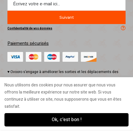
Suivant
Confidentialité de vos données
Paiements sécurisés
♥ Ovooro s’engage à améliorer les sorties et les déplacements des
petits et des grands riders en concevant des produits funs, originaux,
Nous utilisons des cookies pour nous assurer que nous vous
utiles et éco-responsables 🌿 🇫🇷
offrons la meilleure expérience sur notre site web. Si vous
2025 © Ovooro, tous droits réservés
continuez à utiliser ce site, nous supposerons que vous en êtes
satisfait.
Ok, c'est bon !