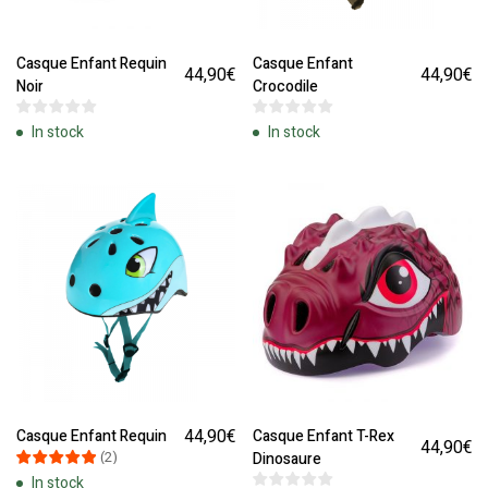
Casque Enfant Requin
Casque Enfant
44,90
€
44,90
€
Noir
Crocodile
In stock
In stock
44,90
€
Casque Enfant Requin
Casque Enfant T-Rex
44,90
€
(
2
)
Dinosaure
In stock