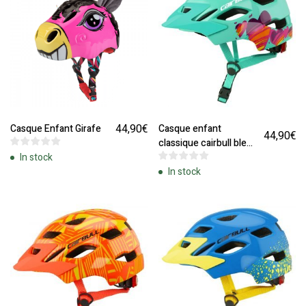
44,90
€
Casque Enfant Girafe
Casque enfant
44,90
€
classique cairbull bleu
In stock
ciel
In stock