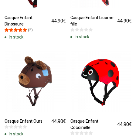
Casque Enfant
Casque Enfant Licorne
44,90
€
44,90
€
Dinosaure
fille
(
2
)
In stock
In stock
44,90
€
Casque Enfant Ours
Casque Enfant
44,90
€
Coccinelle
In stock