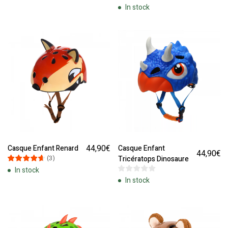
In stock
44,90
€
Casque Enfant Renard
Casque Enfant
44,90
€
(
3
)
Tricératops Dinosaure
In stock
In stock