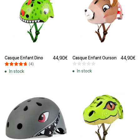
44,90
€
44,90
€
Casque Enfant Dino
Casque Enfant Ourson
(
4
)
In stock
In stock