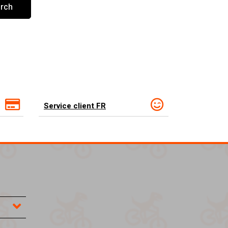
rch
Service client FR