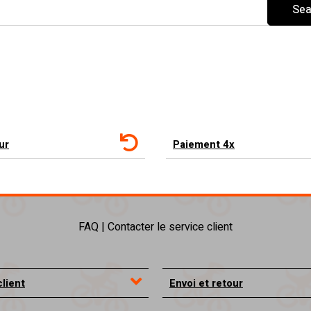
Sea
ur
Paiement 4x
FAQ | Contacter le service client
client
Envoi et retour