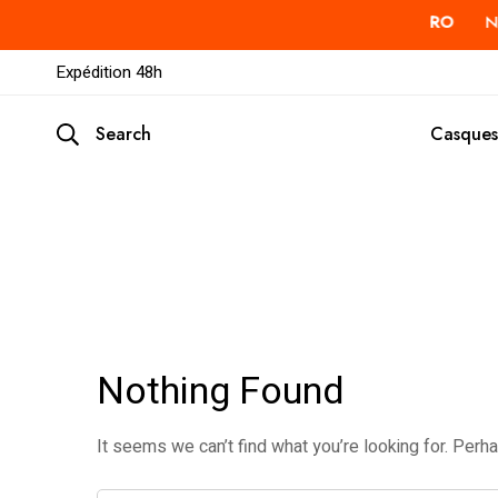
ORO
Nouveaux design 3D
OVOORO
Nou
Expédition 48h
Search
Casques
Nothing Found
It seems we can’t find what you’re looking for. Perh