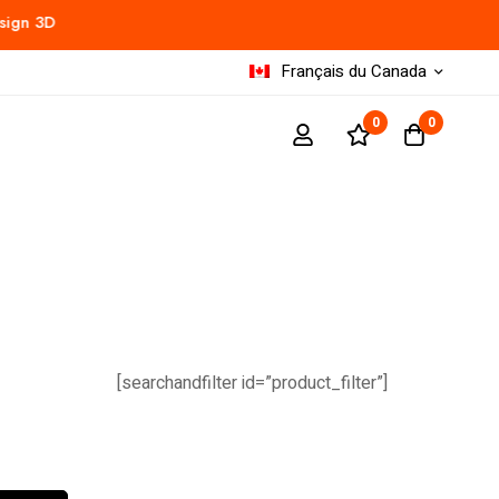
ign 3D
OVOORO
Nouveaux design 3D
Français du Canada
0
0
[searchandfilter id=”product_filter”]